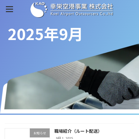
コ
ナ
ン
ビ
テ
ゲ
ン
ー
2025年9月
ツ
シ
へ
ョ
ス
ン
キ
に
ッ
移
プ
動
職場紹介（ルート配送）
お知らせ
9月 1, 2025